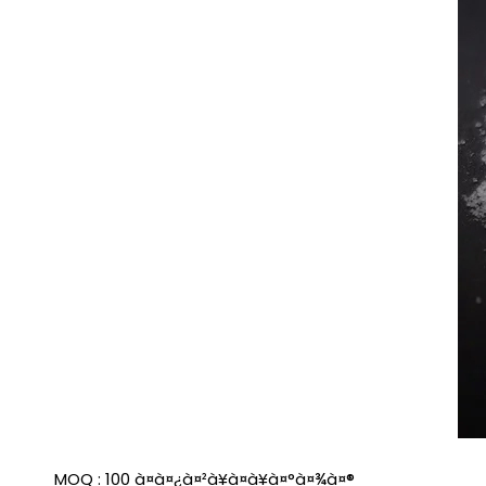
MOQ :
100 à¤à¤¿à¤²à¥à¤à¥à¤°à¤¾à¤®