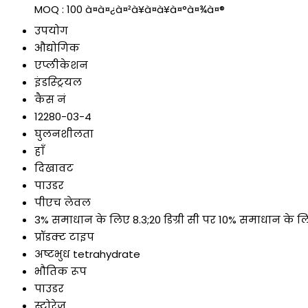
MOQ :
100 à¤à¤¿à¤²à¥à¤à¥à¤°à¤¾à¤®
उपयोग
औद्योगिक
एप्लीकेशन
इंडस्ट्रियल
कैस नं
12280-03-4
घुलनशीलता
हाँ
दिखावट
पाउडर
पीएच लेवल
3% समाधान के लिए 8.3;20 डिग्री सी पर 10% समाधान के ल
प्रॉडक्ट टाइप
अष्टभुध tetrahydrate
भौतिक रूप
पाउडर
स्टोरेज