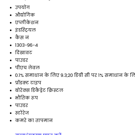
उपयोग
औद्योगिक
एप्लीकेशन
इंडस्ट्रियल
कैस नं
1303-96-4
दिखावट
पाउडर
पीएच लेवल
0.1% समाधान के लिए 9.3;20 डिग्री सी पर 1% समाधान के ल
प्रॉडक्ट टाइप
बोरेक्स डिकैड्रेट क्रिस्टल
भौतिक रूप
पाउडर
स्टोरेज
कमरे का तापमान