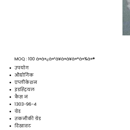
MOQ :
100 à¤à¤¿à¤²à¥à¤à¥à¤°à¤¾à¤®
उपयोग
औद्योगिक
एप्लीकेशन
इंडस्ट्रियल
कैस नं
1303-96-4
ग्रेड
तकनीकी ग्रेड
दिखावट