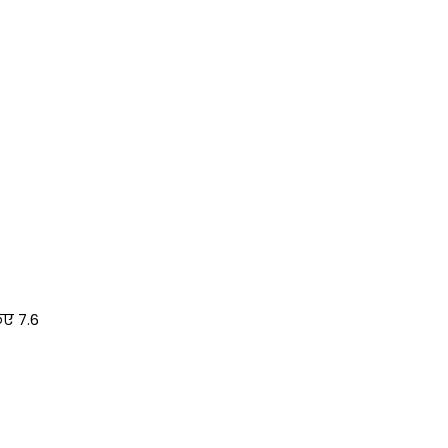
िए 7.6